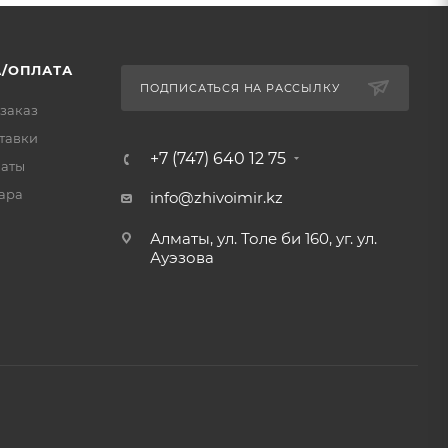
/ОПЛАТА
ПОДПИСАТЬСЯ НА РАССЫЛКУ
 заказ
тавки
+7 (747) 640 12 75
латы
ара
info@zhivoimir.kz
Алматы, ул. Толе би 160, уг. ул.
Ауэзова