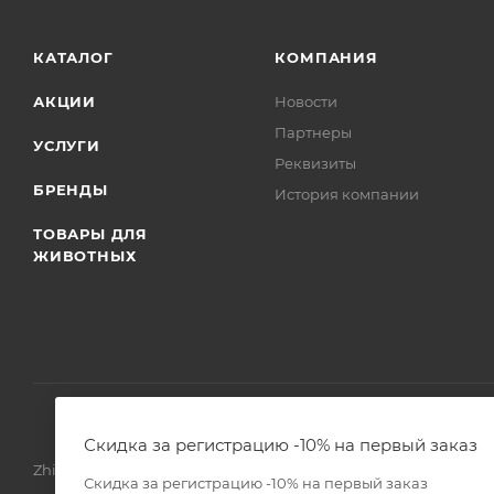
КАТАЛОГ
КОМПАНИЯ
АКЦИИ
Новости
Партнеры
УСЛУГИ
Реквизиты
БРЕНДЫ
История компании
ТОВАРЫ ДЛЯ
ЖИВОТНЫХ
Скидка за регистрацию -10% на первый заказ
Zhivoimir.kz 2026 © – Интернет-зоомагазин для питомцев и 
Скидка за регистрацию -10% на первый заказ