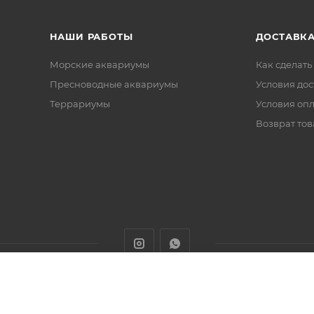
НАШИ РАБОТЫ
ДОСТАВКА
Морские аквариумы
Как сделать
Пресноводные аквариумы
Условия дос
Террариумы
Условия оп
Возврат тов
животных с доставкой товаров по Алматы и Казахстану