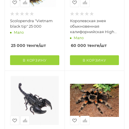
Scolopendra "Vietnam
Королевская змея
black tip" 25 000
обыкновенная
калифорнийская High
Мало
Yellow
Мало
25 000
тенге
/шт
60 000
тенге
/шт
В КОРЗИНУ
В КОРЗИНУ