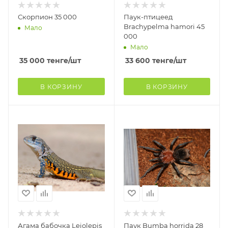
Скорпион 35 000
Паук-птицеед
Brachypelma hamori 45
Мало
000
Мало
35 000
тенге
/шт
33 600
тенге
/шт
В КОРЗИНУ
В КОРЗИНУ
Агама бабочка Leiolepis
Паук Bumba horrida 28