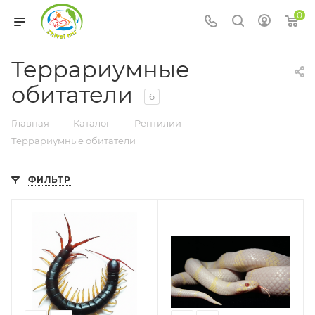
0
Террариумные
обитатели
6
—
—
—
Главная
Каталог
Рептилии
Террариумные обитатели
ФИЛЬТР