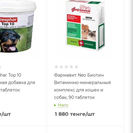
har Top 10
Фармавит Neo Биотин
ая добавка для
Витаминно-минеральный
 таблеток
комплекс для кошек и
собак, 90 таблеток
Мало
е
/шт
1 880
тенге
/шт