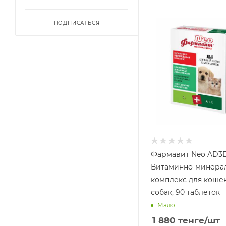
ПОДПИСАТЬСЯ
Фармавит Neo AD3
Витаминно-минера
комплекс для коше
собак, 90 таблеток
Мало
1 880
тенге
/шт