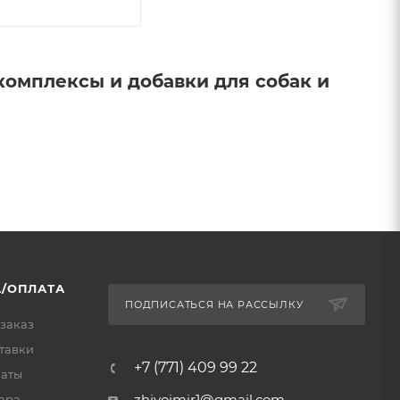
комплексы и добавки для собак и
/ОПЛАТА
ПОДПИСАТЬСЯ НА РАССЫЛКУ
 заказ
тавки
+7 (771) 409 99 22
латы
zhivoimir1@gmail.com
ара