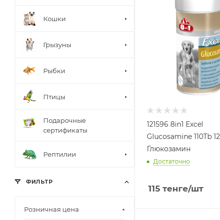
Кошки
Грызуны
Рыбки
Птицы
Подарочные
121596 8in1 Excel
сертификаты
Glucosamine 110Tb 1
Глюкозамин
Рептилии
Достаточно
ФИЛЬТР
115
тенге
/шт
Розничная цена