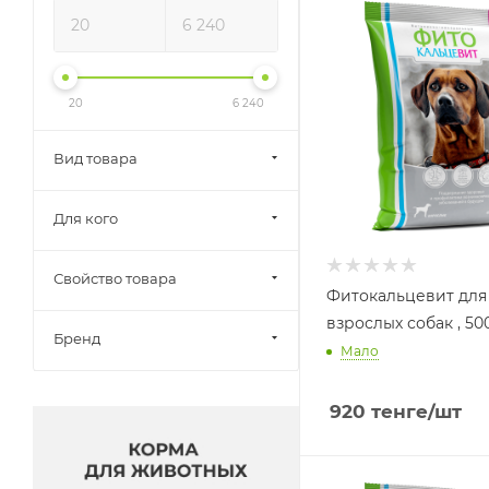
20
6 240
Вид товара
Для кого
Свойство товара
Фитокальцевит для
взрослых собак , 50
Бренд
Мало
920
тенге
/шт