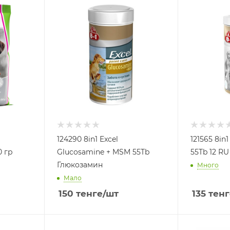
124290 8in1 Excel
121565 8in
0 гр
Glucosamine + MSM 55Tb
Глюкозамин
Много
Мало
150
тенге
/шт
135
тенг