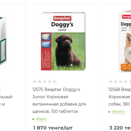
E
12575 Beaphar Doggy's
12568 Beap
льный
Junior Кормовая
Кормовая 
к и
витаминная добавка для
собак, 180
щенков, 150 таблеток
Много
Мало
1 870
тенге
/шт
3 220
те