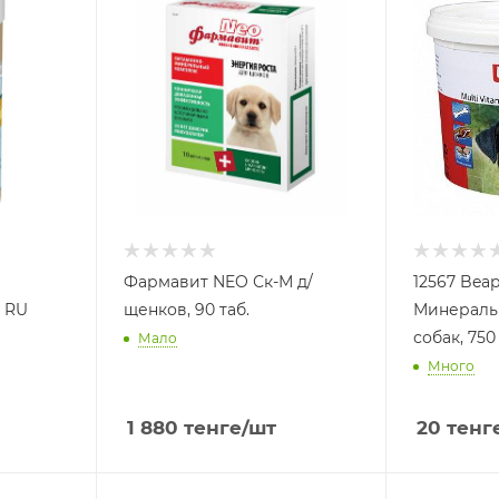
Фармавит NEO Ск-М д/
12567 Beap
2 RU
щенков, 90 таб.
Минеральн
собак, 750
Мало
Много
1 880
тенге
/шт
20
тенг