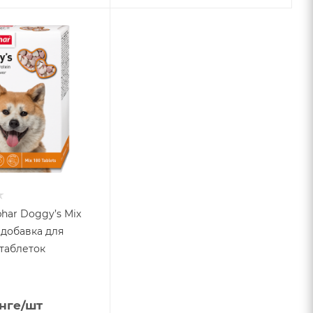
har Doggy’s Mix
добавка для
 таблеток
нге
/шт