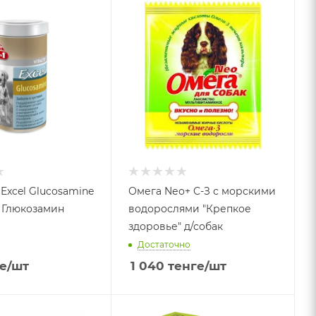
1 Excel Glucosamine
Омега Nео+ С-З с морскими
55Tb 12 RU Глюкозамин
водорослями "Крепкое
здоровье" д/собак
Достаточно
е
/шт
1 040
тенге
/шт