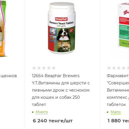
 щенков
12664 Beaphar Brewers
Фармавит
Y.T.Витамины для шерсти с
"Соверше
пивными дрож с чесноком
Витаминн
для кошек и собак 250
комплекс 
таблет
таблеток
Много
Мало
6 240
тенге
/шт
1 880
те