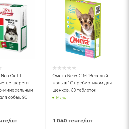
 Neo Ск-Ш
Омега Neo+ С-М "Веселый
нство шерсти"
малыш" С пребиотиком для
о-минеральный
щенков, 60 таблеток
для собак, 90
Мало
нге
/шт
1 040
тенге
/шт