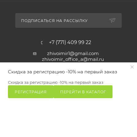
ПОДПИСАТЬСЯ НА РАССЫЛКУ
+7 (771) 409 99 22
zhivoimir1@gmail.com
zhivoimir_office_a@mail.ru
Скидка за регистрацию -10% на первый заказ
Алматы, ул. Толе би, д. 160
Скидка за регистрацию -10% на первый заказ
РЕГИСТРАЦИЯ
ПЕРЕЙТИ В КАТАЛОГ
Главная
Избранные
Каталог
Сравнение
Корзина
Zhivoimir.kz 2026 © – Интернет-зоомагазин для питомцев и
животных с доставкой товаров по Алматы и Казахстану