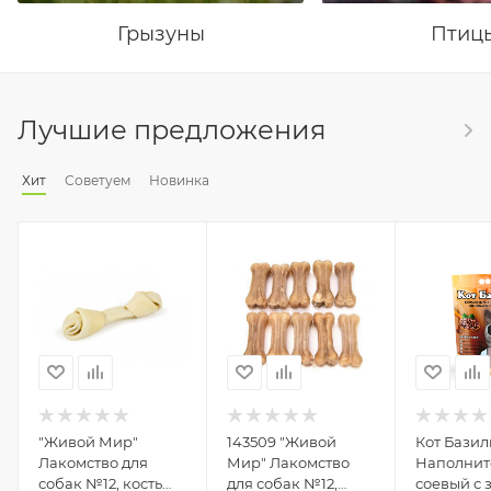
Грызуны
Птиц
Лучшие предложения
Хит
Советуем
Новинка
"Живой Мир"
143509 "Живой
Кот Базил
Лакомство для
Мир" Лакомство
Наполнит
собак №12, кость
для собак №12,
соевый с 