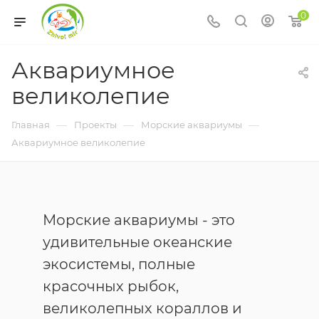
0
Аквариумное
великолепие
—
—
—
Главная
Проекты
Морские аквариумы
Аквариумное великолепие
Морские аквариумы - это
удивительные океанские
экосистемы, полные
красочных рыбок,
великолепных кораллов и