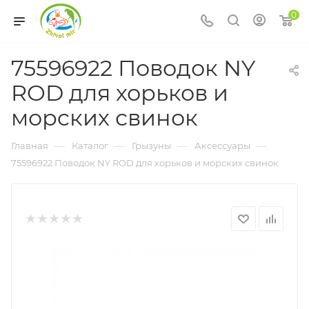
0
75596922 Поводок NY
ROD для хорьков и
морcких свинок
—
—
—
—
Главная
Каталог
Грызуны
Аксессуары
75596922 Поводок NY ROD для хорьков и морcких свинок