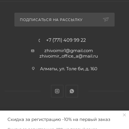
ПОДПИСАТЬСЯ НА РАССЫЛКУ
+7 (771) 409 99 22
zhivoimir1@gmail.com
zhivoimir_office_a@mail.ru
Алматы, ул. Толе би, д. 160
Zhivoimir.kz 2026 © – Интернет-зоомагазин для питомцев и
Скидка за регистрацию -10% на первый заказ
животных с доставкой товаров по Алматы и Казахстану
В КОРЗИНУ