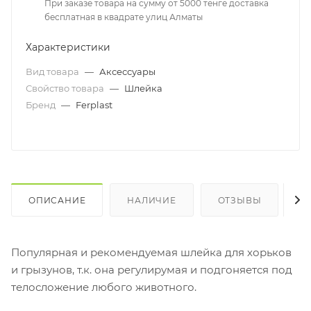
При заказе товара на сумму от 5000 тенге доставка
бесплатная в квадрате улиц Алматы
Характеристики
Вид товара
—
Аксессуары
Свойство товара
—
Шлейка
Бренд
—
Ferplast
ОПИСАНИЕ
НАЛИЧИЕ
ОТЗЫВЫ
К
Популярная и рекомендуемая шлейка для хорьков
и грызунов, т.к. она регулирумая и подгоняется под
телосложение любого животного.