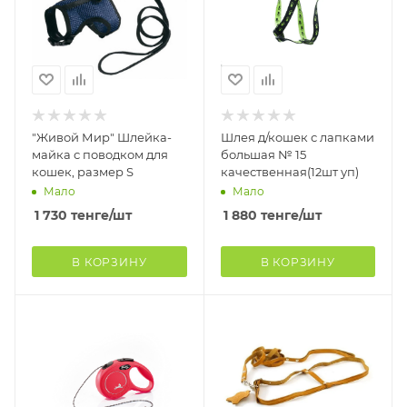
"Живой Мир" Шлейка-
Шлея д/кошек с лапками
майка с поводком для
большая № 15
кошек, размер S
качественная(12шт уп)
Мало
Мало
1 730
тенге
/шт
1 880
тенге
/шт
В КОРЗИНУ
В КОРЗИНУ