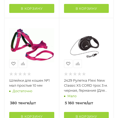
В КОРЗИНУ
В КОРЗИНУ
Шлейки для кошек №1
2429 Рулетка Flexi New
мал простые 10 мм
Classic XS CORD трос 3 м.
черная, Германия (Для
Достаточно
собак, кошек и других
Мало
мелких
380
тенге
/шт
5 160
тенге
/шт
В КОРЗИНУ
В КОРЗИНУ