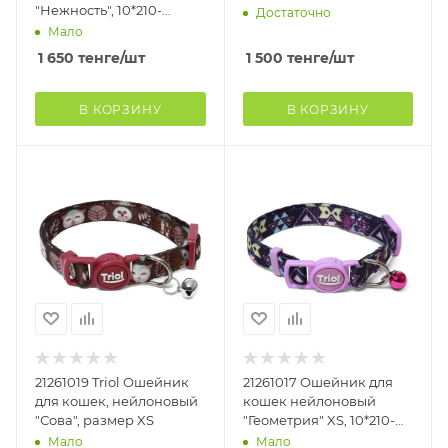
"Нежность", 10*210-
Достаточно
330мм, Triol
Мало
1 650
тенге
/шт
1 500
тенге
/шт
В КОРЗИНУ
В КОРЗИНУ
21261019 Triol Ошейник
21261017 Ошейник для
для кошек, нейлоновый
кошек нейлоновый
"Сова", размер XS
"Геометрия" XS, 10*210-
330мм, Triol
Мало
Мало