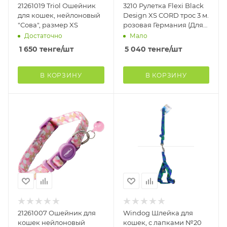
21261019 Triol Ошейник
3210 Рулетка Flexi Black
для кошек, нейлоновый
Design XS CORD трос 3 м.
"Сова", размер XS
розовая Германия (Для
собак, кошек и других
Достаточно
Мало
мел
1 650
тенге
/шт
5 040
тенге
/шт
В КОРЗИНУ
В КОРЗИНУ
21261007 Ошейник для
Windog Шлейка для
кошек нейлоновый
кошек, с лапками №20