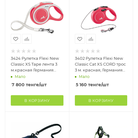
3424 Рулетка Flexi New
3402 Рулетка Flexi New
Classic XS Tape лента 3
Classic Cat XS CORD трос
м.красная Германия
3 м. красная, Германия
(Для собак, кошек и
(Для собак, кошек и
Мало
Мало
других
других
7 800
тенге
/шт
5 160
тенге
/шт
В КОРЗИНУ
В КОРЗИНУ