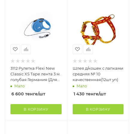
3112 Рулетка Flexi New
Шлея д/кошек с лапками
Classic XS Tape лента 3 м.
средняя № 10
голубая Германия (Для
качественная(12шт уп)
собак, кошек и других
Мало
Мало
мелких
6 600
тенге
/шт
1 430
тенге
/шт
В КОРЗИНУ
В КОРЗИНУ