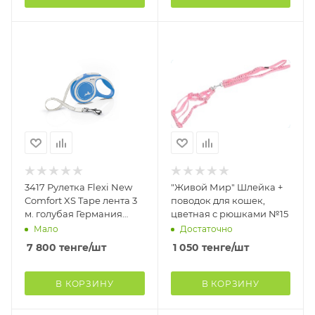
3417 Рулетка Flexi New
"Живой Мир" Шлейка +
Comfort XS Tape лента 3
поводок для кошек,
м. голубая Германия
цветная с рюшками №15
(Для собак, кошек и
Мало
Достаточно
других мелк
7 800
тенге
/шт
1 050
тенге
/шт
В КОРЗИНУ
В КОРЗИНУ