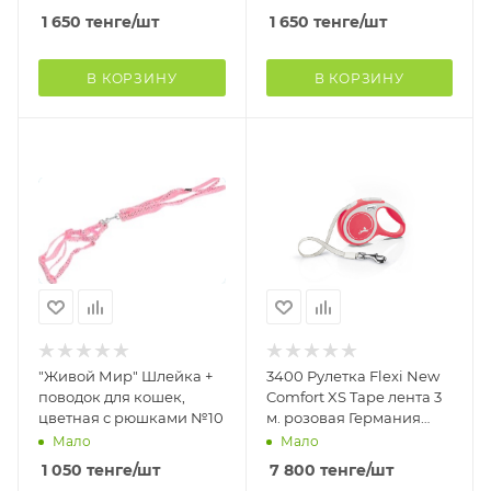
1 650
тенге
/шт
1 650
тенге
/шт
В КОРЗИНУ
В КОРЗИНУ
"Живой Мир" Шлейка +
3400 Рулетка Flexi New
поводок для кошек,
Comfort XS Tape лента 3
цветная с рюшками №10
м. розовая Германия
(Для собак, кошек и
Мало
Мало
других мелки
1 050
тенге
/шт
7 800
тенге
/шт