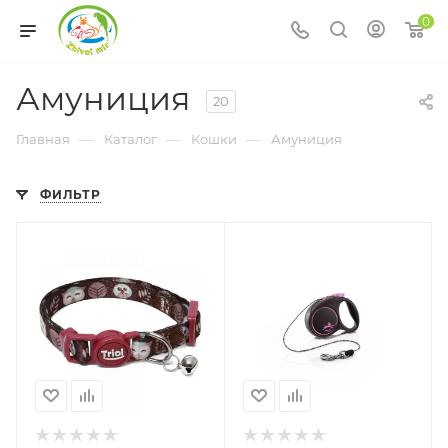
0
Амуниция
20
—
—
—
Главная
Каталог
Кошки
Амуниция
ФИЛЬТР