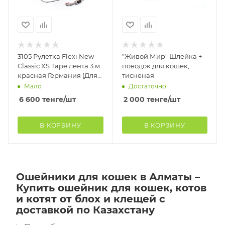
3105 Рулетка Flexi New
"Живой Мир" Шлейка +
Classic XS Tape лента 3 м.
поводок для кошек,
красная Германия (Для
тисненая
собак, кошек и других
Мало
Достаточно
мелких
6 600
тенге
/шт
2 000
тенге
/шт
В КОРЗИНУ
В КОРЗИНУ
Ошейники для кошек в Алматы –
Купить ошейник для кошек, котов
и котят от блох и клещей с
доставкой по Казахстану