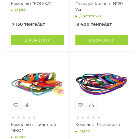
Комплект "КОШКА"
Поводок брезент №20
7м
Мало
Достаточно
7 130
тенге
/шт
8 400
тенге
/шт
В КОРЗИНУ
В КОРЗИНУ
Комплект с жилеткой
Комплект 14 экокожа
"ЭКО"
Мало
Мало