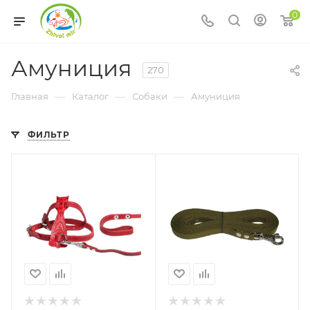
0
Амуниция
270
—
—
—
Главная
Каталог
Собаки
Амуниция
ФИЛЬТР