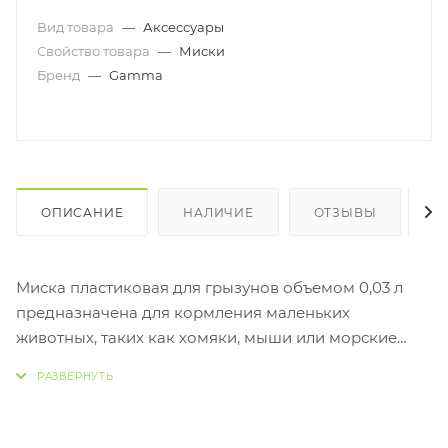
Вид товара
—
Аксессуары
Свойство товара
—
Миски
Бренд
—
Gamma
ОПИСАНИЕ
НАЛИЧИЕ
ОТЗЫВЫ
К
Миска пластиковая для грызунов объемом 0,03 л
предназначена для кормления маленьких
животных, таких как хомяки, мыши или морские
свинки. Она выполнена из легкого и прочного
пластика, который легко моется и безопасен для
питомцев. Этот небольшой аксессуар идеально
подходит для подачи пищи или воды в небольших