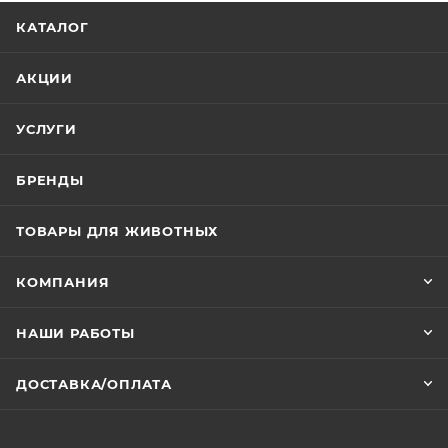
порциях, что особенно удобно для маленьких
КАТАЛОГ
грызунов. Миска компактна и подходит для
использования в клетках или вольерах.
АКЦИИ
УСЛУГИ
БРЕНДЫ
ТОВАРЫ ДЛЯ ЖИВОТНЫХ
КОМПАНИЯ
НАШИ РАБОТЫ
ДОСТАВКА/ОПЛАТА