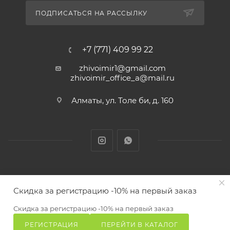
ПОДПИСАТЬСЯ НА РАССЫЛКУ
+7 (771) 409 99 22
zhivoimir1@gmail.com
zhivoimir_office_a@mail.ru
Алматы, ул. Толе би, д. 160
Zhivoimir.kz 2026 © – Интернет-зоомагазин для питомцев и
Скидка за регистрацию -10% на первый заказ
животных с доставкой товаров по Алматы и Казахстану
ПОД ЗАКАЗ
Скидка за регистрацию -10% на первый заказ
РЕГИСТРАЦИЯ
ПЕРЕЙТИ В КАТАЛОГ