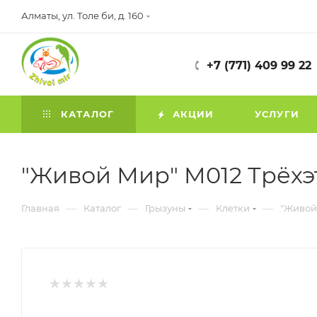
Алматы, ул. Толе би, д. 160
+7 (771) 409 99 22
КАТАЛОГ
АКЦИИ
УСЛУГИ
"Живой Мир" M012 Трёхэт
—
—
—
—
Главная
Каталог
Грызуны
Клетки
"Живой 