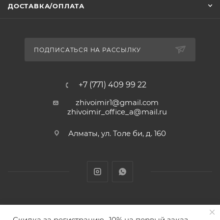
ДОСТАВКА/ОПЛАТА
ПОДПИСАТЬСЯ НА РАССЫЛКУ
+7 (771) 409 99 22
zhivoimir1@gmail.com
zhivoimir_office_a@mail.ru
Алматы, ул. Толе би, д. 160
Zhivoimir.kz 2026 © – Интернет-зоомагазин для питомцев и
Скидка за регистрацию -10% на первый заказ
животных с доставкой товаров по Алматы и Казахстану