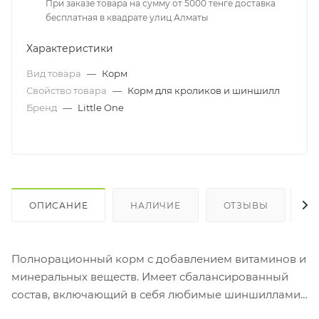
При заказе товара на сумму от 5000 тенге доставка
бесплатная в квадрате улиц Алматы
Характеристики
Вид товара
—
Корм
Свойство товара
—
Корм для кроликов и шиншилл
Бренд
—
Little One
ОПИСАНИЕ
НАЛИЧИЕ
ОТЗЫВЫ
К
Полнорационный корм с добавлением витаминов и
минеральных веществ. Имеет сбалансированный
состав, включающий в себя любимые шиншиллами
компоненты: травяные гранулы, плющеные зерна,