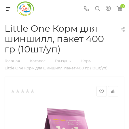
0
Little One Корм для
шиншилл, пакет 400
гр (10шт/уп)
—
—
—
—
Главная
Каталог
Грызуны
Корм
Little One Корм для шиншилл, пакет 400 гр (10шт/уп)