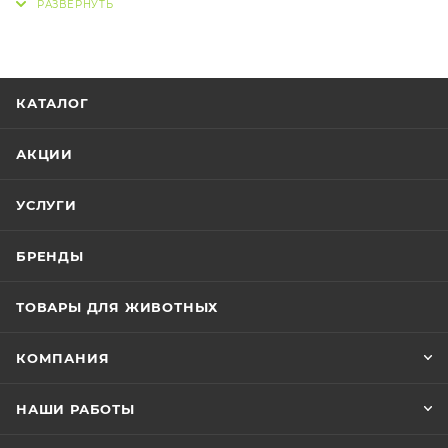
сушеные овощи и люцерну, плоды рожкового
дерева, аппетитное сушеное яблоко. Также,
содержит зёрна красной кукурузы, которые
являются сильными антиоксидантами, и снижают
КАТАЛОГ
вероятность возникновения и развития опухолей и
нормализуют уровень сахара и холестерина в крови.
АКЦИИ
Диетический корм для шиншилл содержит добавку
витаминов и минералов, пробиотики для
УСЛУГИ
пищеварения (фруктоолигосахариды), комплекс
биотина и цинка для шерсти и кожи, а также
БРЕНДЫ
экстракт юкки, который нейтрализует неприятные
запахи.
ТОВАРЫ ДЛЯ ЖИВОТНЫХ
КОМПАНИЯ
НАШИ РАБОТЫ