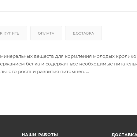
К КУПИТЬ
ОПЛАТА
ДОСТАВКА
минеральных веществ для кормления молодых кролико
держанием белка и содержит все необходимые питатель
льного роста и развития питомцев.
эффективным в профилактике и борьбе с кокцидиозом, 
енно опасны для молодых кроликов.
 витаминов и минералов, фруктоолигосахариды, облад
кна клетчатки, которые стимулируют правильную работу
НАШИ РАБОТЫ
ДОСТАВКА