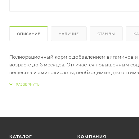
ОПИСАНИЕ
НАЛИЧИЕ
ОТЗЫВЫ
КА
Полнорационный корм с добавлением витаминов и 
возрасте до 6 месяцев. Отличается повышенным со
вещества и аминокислоты, необходимые для оптима
Состав обогащен натуральным экстрактом орегано, 
различными бактериями и грибками, которые особ
Также в корме содержится оптимальное количество
пребиотической активностью, а также длинные воло
желудочно-кишечного тракта.
КАТАЛОГ
КОМПАНИЯ