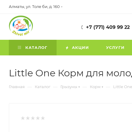
Алматы, ул. Толе би, д. 160
+7 (771) 409 99 22
КАТАЛОГ
АКЦИИ
УСЛУГИ
Little One Корм для моло
—
—
—
—
Главная
Каталог
Грызуны
Корм
Little On