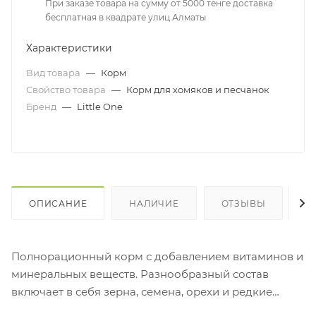
При заказе товара на сумму от 5000 тенге доставка
бесплатная в квадрате улиц Алматы
Характеристики
Вид товара
—
Корм
Свойство товара
—
Корм для хомяков и песчанок
Бренд
—
Little One
ОПИСАНИЕ
НАЛИЧИЕ
ОТЗЫВЫ
К
Полнорационный корм с добавлением витаминов и
минеральных веществ. Разнообразный состав
включает в себя зерна, семена, орехи и редкие
плоды. Разработан с учетом специфических