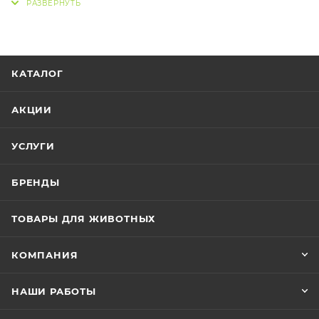
потребностей хомячков и не содержит острых
компонентов, которые могут повредить нежные
щеки питомцев. Комплекс цинка и биотина для
блестящей шерсти и здоровой кожи питомца.
КАТАЛОГ
Добавленный экстракт юкки нейтрализует
неприятные запахиСбалансированный состав
АКЦИИ
обеспечит высокую питательность и усваиваемость
корма.
УСЛУГИ
БРЕНДЫ
ТОВАРЫ ДЛЯ ЖИВОТНЫХ
КОМПАНИЯ
НАШИ РАБОТЫ