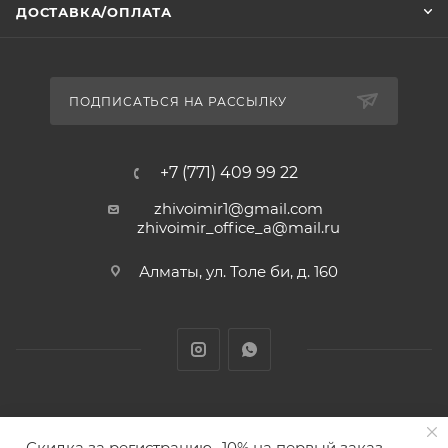
ДОСТАВКА/ОПЛАТА
ПОДПИСАТЬСЯ НА РАССЫЛКУ
+7 (771) 409 99 22
zhivoimir1@gmail.com
zhivoimir_office_a@mail.ru
Алматы, ул. Толе би, д. 160
Zhivoimir.kz 2026 © – Интернет-зоомагазин для питомцев и
Скидка за регистрацию -10% на первый заказ
животных с доставкой товаров по Алматы и Казахстану