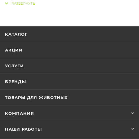
очищенный арахис, пшеница, пшеничная мука,
очищенный овес, кокосовая стружка, дрожжи.
Сырой белок (min) - 9,7%
сырой жир (min) - 5,2%
КАТАЛОГ
сырое волокно (max) - 9,3%
сырая зола (max) - 6,4%
АКЦИИ
Упаковка 90 гр (2 палочки)
УСЛУГИ
БРЕНДЫ
ТОВАРЫ ДЛЯ ЖИВОТНЫХ
КОМПАНИЯ
НАШИ РАБОТЫ