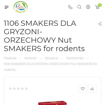
0
1106 SMAKERS DLA
GRYZONI-
ORZECHOWY Nut
SMAKERS for rodents
—
—
—
—
Главная
Каталог
Грызуны
Лакомства
1106 SMAKERS DLA GRYZONI-ORZECHOWY Nut SMAKERS for
rodents