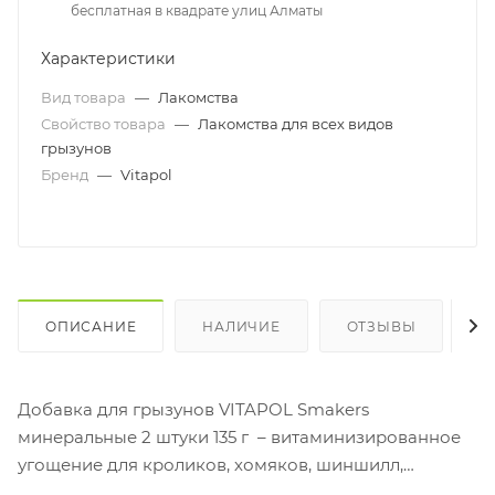
бесплатная в квадрате улиц Алматы
Характеристики
Вид товара
—
Лакомства
Свойство товара
—
Лакомства для всех видов
грызунов
Бренд
—
Vitapol
ОПИСАНИЕ
НАЛИЧИЕ
ОТЗЫВЫ
К
Добавка для грызунов VITAPOL Smakers
минеральные 2 штуки 135 г – витаминизированное
угощение для кроликов, хомяков, шиншилл,
декоративных крыс и других грызунов.