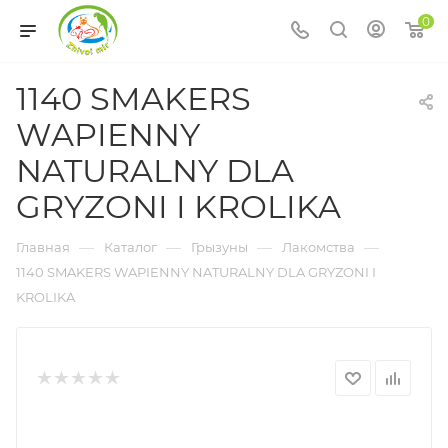
0
1140 SMAKERS
WAPIENNY
NATURALNY DLA
GRYZONI I KROLIKA
—
—
—
—
Главная
Каталог
Грызуны
Лакомства
1140 SMAKERS WAPIENNY NATURALNY DLA GRYZONI I
KROLIKA