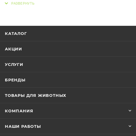
Представляет собой минеральную добавку к
ежедневному рациону, насыщающую организм
питомца кальцием, необходимым для его
правильного роста и развития. Позволяет
КАТАЛОГ
поддерживать здоровье животных и естественные
процессы их жизнедеятельности. Рекомендован к
АКЦИИ
применению с первых дней жизни. Способствует
правильному формированию скелета, росту костей,
УСЛУГИ
зубов и других структур, активно нуждающихся в
кальции. Благодаря твердой структуре позволяет
БРЕНДЫ
стачивать острые зубы и удовлетворять потребность
питомцев грызть. Имеет удобный зажим для
ТОВАРЫ ДЛЯ ЖИВОТНЫХ
крепления в клетке.
КОМПАНИЯ
НАШИ РАБОТЫ