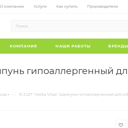
О компании
Услуги
Как купить
Производители
КОМПАНИЯ
НАШИ РАБОТЫ
БРЕНД
Шампунь гипоаллергенный дл
—
уход
31.3.227 "Herba Vitae" Шампунь гипоаллергенный для соб