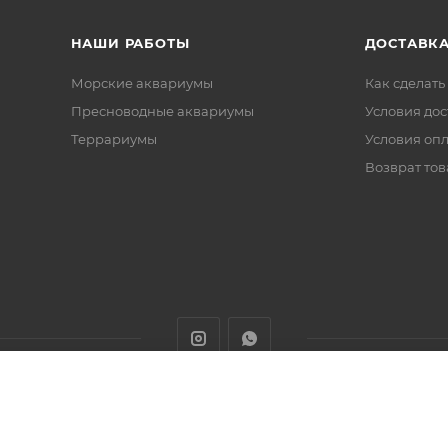
НАШИ РАБОТЫ
ДОСТАВКА
Морские аквариумы
Как сделать
Пресноводные аквариумы
Условия дос
Террариумы
Условия оп
Возврат тов
животных с доставкой товаров по Алматы и Казахстану