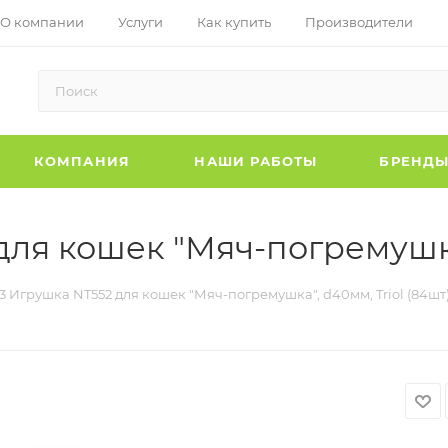
О компании
Услуги
Как купить
Производители
КОМПАНИЯ
НАШИ РАБОТЫ
БРЕНД
для кошек "Мяч-погремушка"
23 Игрушка NT552 для кошек "Мяч-погремушка", d40мм, Triol (84шт