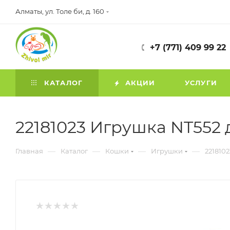
Алматы, ул. Толе би, д. 160
+7 (771) 409 99 22
КАТАЛОГ
АКЦИИ
УСЛУГИ
22181023 Игрушка NT552 
—
—
—
—
Главная
Каталог
Кошки
Игрушки
221810