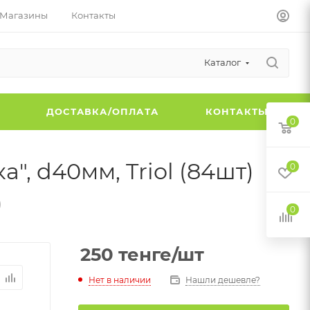
Магазины
Контакты
Каталог
Ы
ДОСТАВКА/ОПЛАТА
КОНТАКТЫ
0
, d40мм, Triol (84шт)
0
)
0
250
тенге
/шт
Нет в наличии
Нашли дешевле?