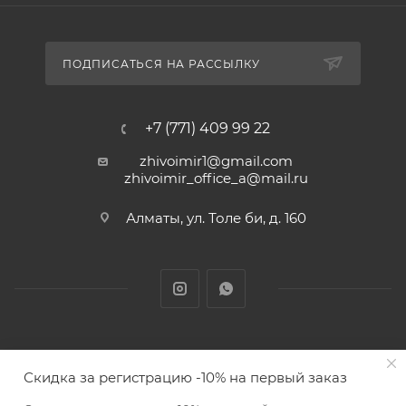
ПОДПИСАТЬСЯ НА РАССЫЛКУ
+7 (771) 409 99 22
zhivoimir1@gmail.com
zhivoimir_office_a@mail.ru
Алматы, ул. Толе би, д. 160
Zhivoimir.kz 2026 © – Интернет-зоомагазин для питомцев и
Скидка за регистрацию -10% на первый заказ
животных с доставкой товаров по Алматы и Казахстану
ПОД ЗАКАЗ