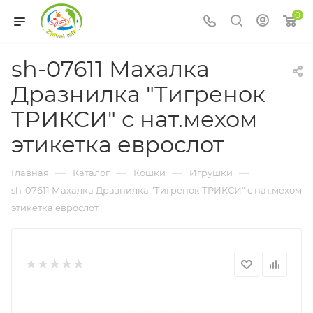
0
sh-07611 Махалка
Дразнилка "Тигренок
ТРИКСИ" с нат.мехом
этикетка еврослот
—
—
—
—
Главная
Каталог
Кошки
Игрушки
sh-07611 Махалка Дразнилка "Тигренок ТРИКСИ" с нат.мехом
этикетка еврослот