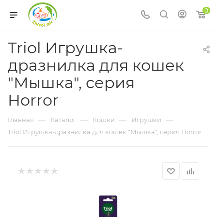
0
Triol Игрушка-
дразнилка для кошек
"Мышка", серия
Horror
—
—
—
—
Главная
Каталог
Кошки
Игрушки
Triol Игрушка-дразнилка для кошек "Мышка", серия Horror