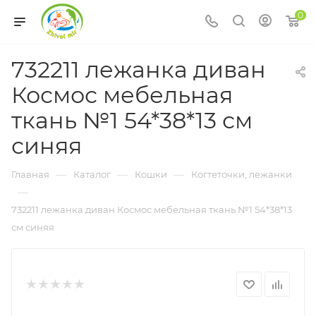
0
732211 лежанка диван
Космос мебельная
ткань №1 54*38*13 см
синяя
—
—
—
Главная
Каталог
Кошки
Когтеточки, лежанки
—
732211 лежанка диван Космос мебельная ткань №1 54*38*13
см синяя