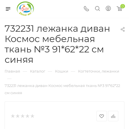
0
732231 лежанка диван
Космос мебельная
ткань №3 91*62*22 см
синяя
—
—
—
Главная
Каталог
Кошки
Когтеточки, лежанки
—
732231 лежанка диван Космос мебельная ткань №3 91*62*22
см синяя