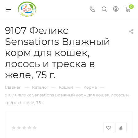
0
9107 Феликс
Sensations Влажный
корм для кошек,
лосось и треска в
желе, 75 г.
—
—
—
—
Главная
Каталог
Кошки
Корма
9107 Феликс Sensations Влажный корм для кошек, лосось и
треска в желе, 75 г.