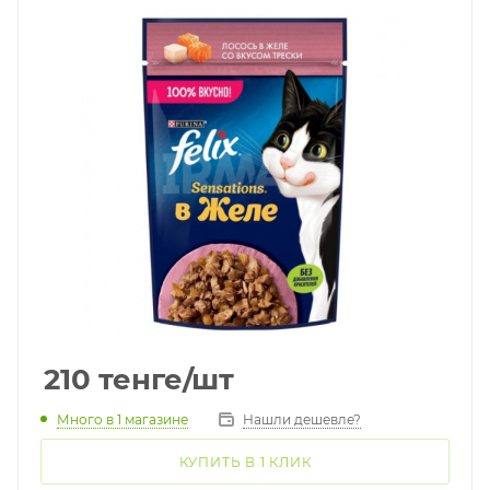
210
тенге
/шт
Много
в 1 магазине
Нашли дешевле?
КУПИТЬ В 1 КЛИК