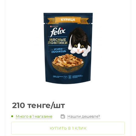
210
тенге
/шт
Много
в 1 магазине
Нашли дешевле?
КУПИТЬ В 1 КЛИК