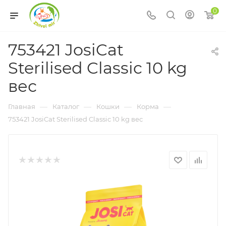
0
753421 JosiCat
Sterilised Classic 10 kg
вес
—
—
—
—
Главная
Каталог
Кошки
Корма
753421 JosiCat Sterilised Classic 10 kg вес