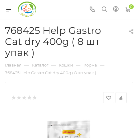
0
768425 Help Gastro
Cat dry 400g ( 8 шт
упак )
—
—
—
—
Главная
Каталог
Кошки
Корма
768425 Help Gastro Cat dry 400g ( 8 шт упак )