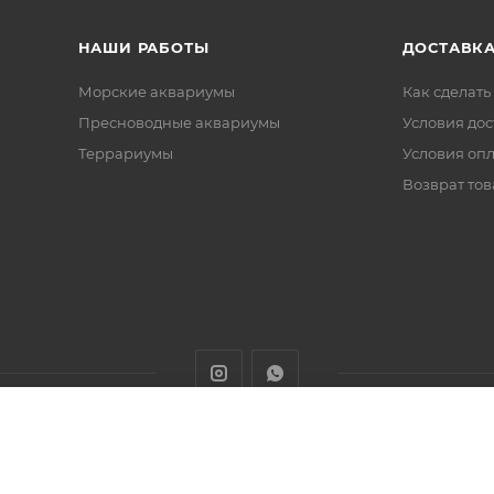
НАШИ РАБОТЫ
ДОСТАВКА
Морские аквариумы
Как сделать
Пресноводные аквариумы
Условия дос
Террариумы
Условия оп
Возврат тов
животных с доставкой товаров по Алматы и Казахстану