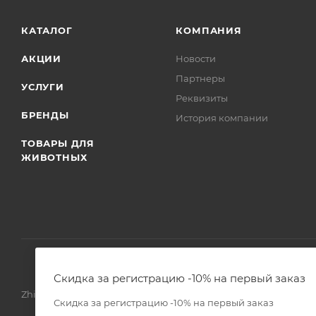
КАТАЛОГ
КОМПАНИЯ
АКЦИИ
Новости
Партнеры
УСЛУГИ
Реквизиты
БРЕНДЫ
История компании
ТОВАРЫ ДЛЯ
ЖИВОТНЫХ
Скидка за регистрацию -10% на первый заказ
Zhivoimir.kz 2026 © – Интернет-зоомагазин для питомцев и 
Скидка за регистрацию -10% на первый заказ