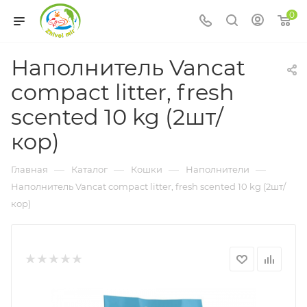
0
Наполнитель Vancat
compact litter, fresh
scented 10 kg (2шт/
кор)
—
—
—
—
Главная
Каталог
Кошки
Наполнители
Наполнитель Vancat compact litter, fresh scented 10 kg (2шт/
кор)