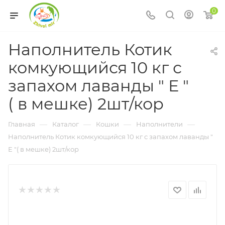
0
Наполнитель Котик
комкующийся 10 кг с
запахом лаванды " Е "
( в мешке) 2шт/кор
—
—
—
—
Главная
Каталог
Кошки
Наполнители
Наполнитель Котик комкующийся 10 кг с запахом лаванды "
Е "( в мешке) 2шт/кор