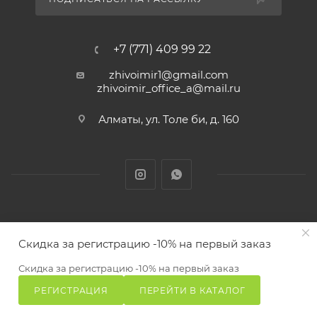
+7 (771) 409 99 22
zhivoimir1@gmail.com
zhivoimir_office_a@mail.ru
Алматы, ул. Толе би, д. 160
Zhivoimir.kz 2026 © – Интернет-зоомагазин для питомцев и
Скидка за регистрацию -10% на первый заказ
животных с доставкой товаров по Алматы и Казахстану
ПОД ЗАКАЗ
Скидка за регистрацию -10% на первый заказ
РЕГИСТРАЦИЯ
ПЕРЕЙТИ В КАТАЛОГ
Главная
Избранные
Каталог
Сравнение
Корзина