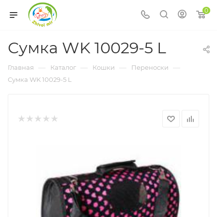
0
Сумка WK 10029-5 L
—
—
—
—
Главная
Каталог
Кошки
Переноски
Сумка WK 10029-5 L