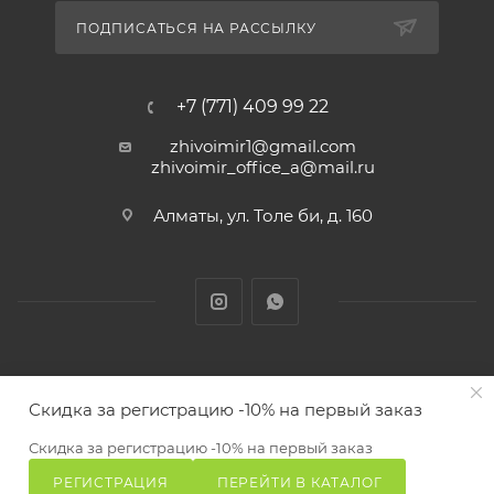
ПОДПИСАТЬСЯ НА РАССЫЛКУ
+7 (771) 409 99 22
zhivoimir1@gmail.com
zhivoimir_office_a@mail.ru
Алматы, ул. Толе би, д. 160
Zhivoimir.kz 2026 © – Интернет-зоомагазин для питомцев и
Скидка за регистрацию -10% на первый заказ
животных с доставкой товаров по Алматы и Казахстану
ПОД ЗАКАЗ
Скидка за регистрацию -10% на первый заказ
РЕГИСТРАЦИЯ
ПЕРЕЙТИ В КАТАЛОГ