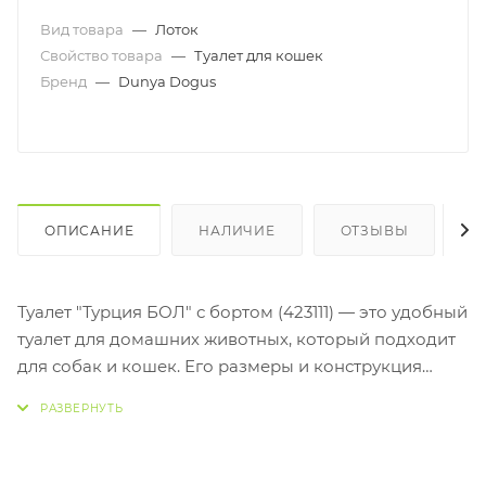
Вид товара
—
Лоток
Свойство товара
—
Туалет для кошек
Бренд
—
Dunya Dogus
ОПИСАНИЕ
НАЛИЧИЕ
ОТЗЫВЫ
К
Туалет "Турция БОЛ" с бортом (423111) — это удобный
туалет для домашних животных, который подходит
для собак и кошек. Его размеры и конструкция
обеспечивают комфортное использование и
предотвращают разбрасывание наполнителя.