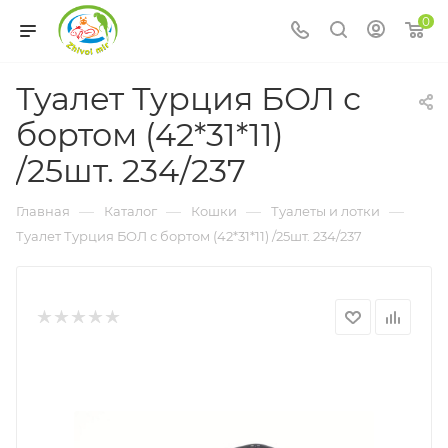
0
Туалет Турция БОЛ с
бортом (42*31*11)
/25шт. 234/237
—
—
—
—
Главная
Каталог
Кошки
Туалеты и лотки
Туалет Турция БОЛ с бортом (42*31*11) /25шт. 234/237