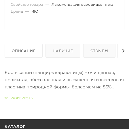
Свойство товара
—
Лакомства для всех видов птиц
Бренд
—
RIO
ОПИСАНИЕ
НАЛИЧИЕ
ОТЗЫВЫ
К
Кость сепии (панцирь каракатицы) – очищенная,
промытая, обессоленная и высушенная известковая
пластина природной формы, более чем на 85%
состоящая из легкоусвояемого кальция. Сепия
обязательна для добавления в рацион всех видов
декоративных птиц в качестве незаменимого
источника кальция и минеральных веществ: железа,
йода, магния, фосфора, меди, хрома и цинка. Кость
КАТАЛОГ