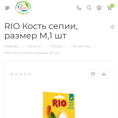
0
RIO Кость сепии,
размер М,1 шт
—
—
—
—
Главная
Каталог
Птицы
Лакомства
RIO Кость сепии, размер М,1 шт