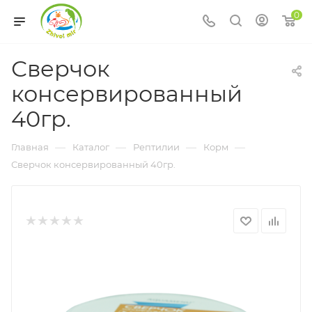
0
Сверчок
консервированный
40гр.
—
—
—
—
Главная
Каталог
Рептилии
Корм
Сверчок консервированный 40гр.