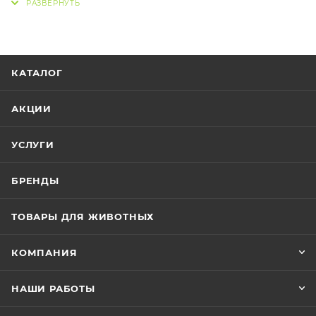
пинцетом либо в специальной вибромиске. Хранить
в бытовых морозильных камерах при t - 18.
Перед скармливанием обязательно разморозьте
КАТАЛОГ
необходимое количество сверчков до комнатной
температуры. Размороженный корм дальнейшему
АКЦИИ
хранению не подлежит
УСЛУГИ
БРЕНДЫ
ТОВАРЫ ДЛЯ ЖИВОТНЫХ
КОМПАНИЯ
НАШИ РАБОТЫ