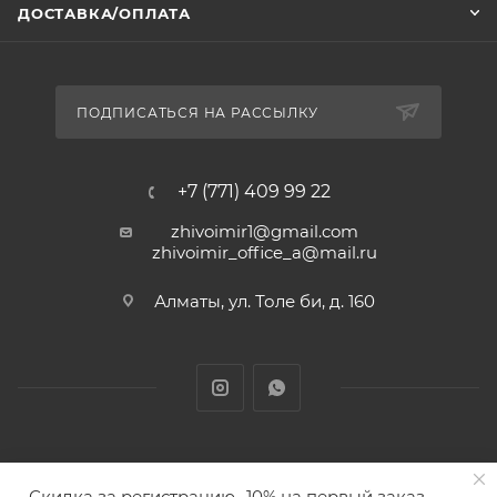
ДОСТАВКА/ОПЛАТА
ПОДПИСАТЬСЯ НА РАССЫЛКУ
+7 (771) 409 99 22
zhivoimir1@gmail.com
zhivoimir_office_a@mail.ru
Алматы, ул. Толе би, д. 160
Zhivoimir.kz 2026 © – Интернет-зоомагазин для питомцев и
Скидка за регистрацию -10% на первый заказ
животных с доставкой товаров по Алматы и Казахстану