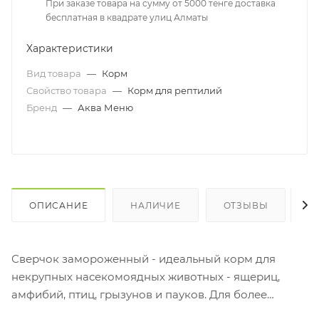
При заказе товара на сумму от 5000 тенге доставка
бесплатная в квадрате улиц Алматы
Характеристики
Вид товара
—
Корм
Свойство товара
—
Корм для рептилий
Бренд
—
Аква Меню
ОПИСАНИЕ
НАЛИЧИЕ
ОТЗЫВЫ
К
Сверчок замороженный - идеальный корм для
некрупных насекомоядных животных - ящериц,
амфибий, птиц, грызунов и пауков. Для более
эффективного кормления сверчок подается