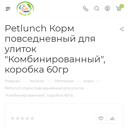
0
Petlunch Корм
повседневный для
улиток
"Комбинированный",
коробка 60гр
—
—
—
—
Главная
Каталог
Рептилии
Корм
Petlunch Корм повседневный для улиток
"Комбинированный", коробка 60гр