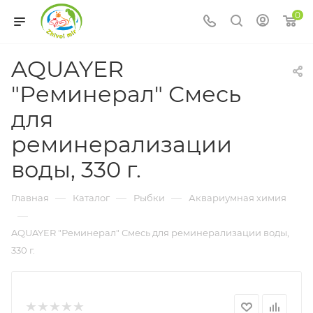
0
AQUAYER
"Реминерал" Смесь
для
реминерализации
воды, 330 г.
—
—
—
Главная
Каталог
Рыбки
Аквариумная химия
—
AQUAYER "Реминерал" Смесь для реминерализации воды,
330 г.