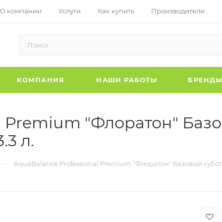
О компании
Услуги
Как купить
Производители
КОМПАНИЯ
НАШИ РАБОТЫ
БРЕНД
l Premium "Флоратон" Базо
3 л.
—
AquaBalance Professional Premium "Флоратон" Базовый субстр