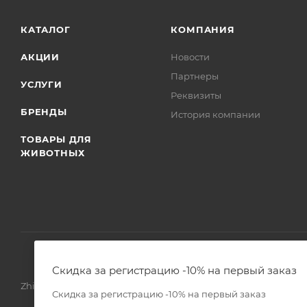
КАТАЛОГ
КОМПАНИЯ
АКЦИИ
Новости
Партнеры
УСЛУГИ
Реквизиты
БРЕНДЫ
История компании
ТОВАРЫ ДЛЯ
ЖИВОТНЫХ
Скидка за регистрацию -10% на первый заказ
Zhivoimir.kz 2026 © – Интернет-зоомагазин для питомцев и 
Скидка за регистрацию -10% на первый заказ