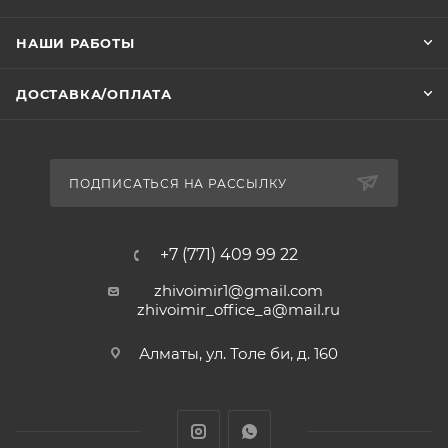
НАШИ РАБОТЫ
Допускается выпадение осадка. Перед
употреблением обязательно встряхнуть. Беречь от
ДОСТАВКА/ОПЛАТА
детей.
Срок хранения: при температуре +25 0С — 1 год, при
температуре не выше +15 0С — 3 года.
ПОДПИСАТЬСЯ НА РАССЫЛКУ
+7 (771) 409 99 22
zhivoimir1@gmail.com
zhivoimir_office_a@mail.ru
Алматы, ул. Толе би, д. 160