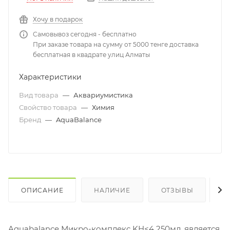
Хочу в подарок
Самовывоз сегодня - бесплатно
При заказе товара на сумму от 5000 тенге доставка
бесплатная в квадрате улиц Алматы
Характеристики
Вид товара
—
Аквариумистика
Свойство товара
—
Химия
Бренд
—
AquaBalance
ОПИСАНИЕ
НАЛИЧИЕ
ОТЗЫВЫ
К
Aquabalance Микро-комплекс KH<4 250мл. является