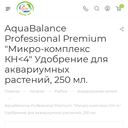
0
AquaBalance
Professional Premium
"Микро-комплекс
КН<4" Удобрение для
аквариумных
растений, 250 мл.
—
—
—
Главная
Каталог
Рыбки
Аквариумная химия
—
AquaBalance Professional Premium "Микро-комплекс КН<4"
Удобрение для аквариумных растений, 250 мл.