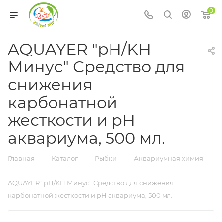
0
AQUAYER "pH/KH
Минус" Средство для
снижения
карбонатной
жесткости и pH
аквариума, 500 мл.
—
—
—
Главная
Каталог
Рыбки
Аквариумная химия
—
AQUAYER "pH/KH Минус" Средство для снижения
карбонатной жесткости и pH аквариума, 500 мл.