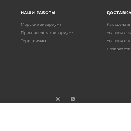
НАШИ РАБОТЫ
ДОСТАВКА
Морские аквариумы
Как сделать
Пресноводные аквариумы
Условия дос
Террариумы
Условия оп
Возврат тов
животных с доставкой товаров по Алматы и Казахстану