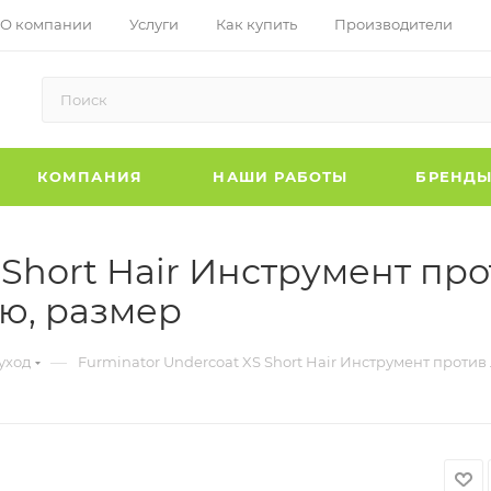
О компании
Услуги
Как купить
Производители
КОМПАНИЯ
НАШИ РАБОТЫ
БРЕНД
 Short Hair Инструмент пр
ью, размер
—
уход
Furminator Undercoat XS Short Hair Инструмент против