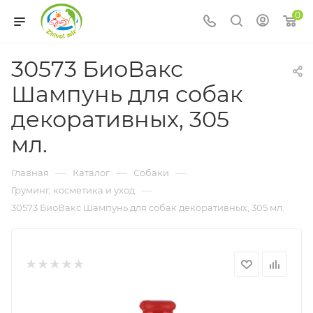
0
30573 БиоВакс
Шампунь для собак
декоративных, 305
мл.
—
—
—
Главная
Каталог
Собаки
—
Груминг, косметика и уход
30573 БиоВакс Шампунь для собак декоративных, 305 мл.