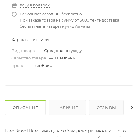
Хочу в подарок
Самовывоз сегодня - бесплатно
При заказе товара на сумму от 5000 тенге доставка
бесплатная в квадрате улиц Алматы
Характеристики
Вид товара
—
Средства по уходу
Свойство товара
—
Шампунь
Бренд
—
БиоВакс
ОПИСАНИЕ
НАЛИЧИЕ
ОТЗЫВЫ
К
БиоВакс Шампунь для собак декоративных — это