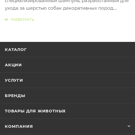
специализированный шампунь, разработанный для
ухода за шерстью собак декоративных пород.
Объем упаковки составляет 305 мл. Этот шампунь
обычно содержит мягкие моющие компоненты,
которые бережно очищают шерсть, не нарушая ее
естественный баланс.
КАТАЛОГ
АКЦИИ
УСЛУГИ
БРЕНДЫ
ТОВАРЫ ДЛЯ ЖИВОТНЫХ
КОМПАНИЯ