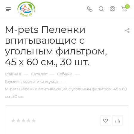
0
M-pets Пеленки
впитывающие с
угольным фильтром,
45 х 60 см., 30 шт.
—
—
—
Главная
Каталог
Собаки
—
Груминг, косметика и уход
M-pets Пеленки впитывающие с угольным фильтром, 45 х 60
см., 30 шт.