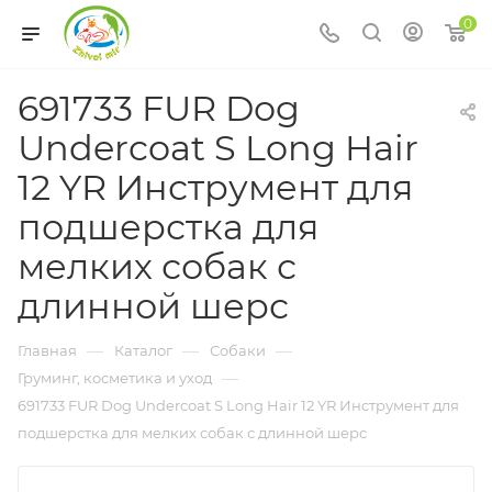
0
691733 FUR Dog
Undercoat S Long Hair
12 YR Инструмент для
подшерстка для
мелких собак с
длинной шерс
—
—
—
Главная
Каталог
Собаки
—
Груминг, косметика и уход
691733 FUR Dog Undercoat S Long Hair 12 YR Инструмент для
подшерстка для мелких собак с длинной шерс