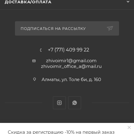
ДОСТАВКА/ОПЛАТА
ПОДПИСАТЬСЯ НА РАССЫЛКУ
+7 (771) 409 99 22
zhivoimir1@gmail.com
zhivoimir_office_a@mail.ru
Алматы, ул. Толе би, д. 160
Zhivoimir.kz 2026 © – Интернет-зоомагазин для питомцев и
Скидка за регистрацию -10% на первый заказ
животных с доставкой товаров по Алматы и Казахстану