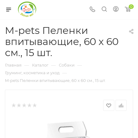
0
M-pets Пеленки
впитывающие, 60 х 60
см., 15 шт.
—
—
—
Главная
Каталог
Собаки
—
Груминг, косметика и уход
M-pets Пеленки впитывающие, 60 х 60 см., 15 шт.