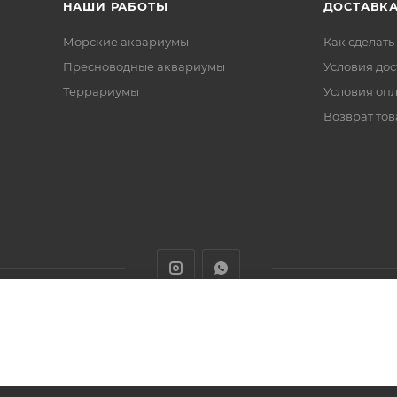
НАШИ РАБОТЫ
ДОСТАВКА
Морские аквариумы
Как сделать
Пресноводные аквариумы
Условия дос
Террариумы
Условия оп
Возврат тов
животных с доставкой товаров по Алматы и Казахстану