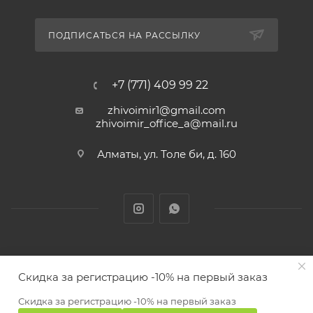
ПОДПИСАТЬСЯ НА РАССЫЛКУ
+7 (771) 409 99 22
zhivoimir1@gmail.com
zhivoimir_office_a@mail.ru
Алматы, ул. Толе би, д. 160
Zhivoimir.kz 2026 © – Интернет-зоомагазин для питомцев и
Скидка за регистрацию -10% на первый заказ
животных с доставкой товаров по Алматы и Казахстану
ПОД ЗАКАЗ
Скидка за регистрацию -10% на первый заказ