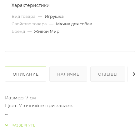
Характеристики
Вид товара
—
Игрушка
Свойство товара
—
Мячик для собак
Бренд
—
Живой Мир
ОПИСАНИЕ
НАЛИЧИЕ
ОТЗЫВЫ
К
Размер: 7 см
Цвет: Уточняйте при заказе.
Прочный литой мяч, плавающий, идеально
подходящий для игр с вашей собакой.