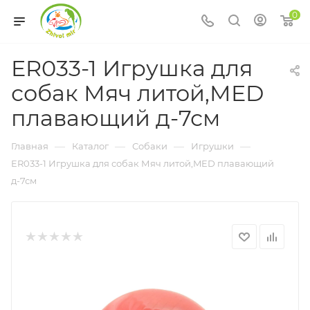
0
ER033-1 Игрушка для
собак Мяч литой,MED
плавающий д-7см
—
—
—
—
Главная
Каталог
Собаки
Игрушки
ER033-1 Игрушка для собак Мяч литой,MED плавающий
д-7см