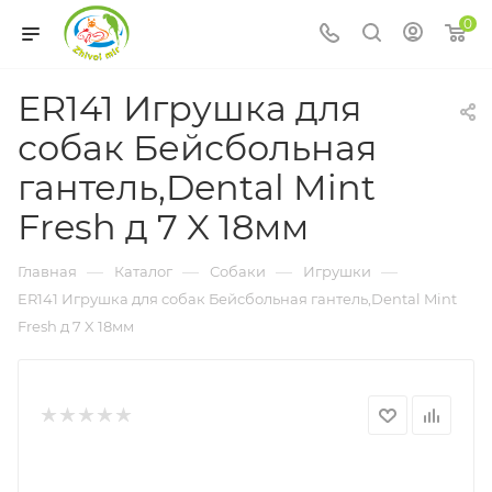
0
ER141 Игрушка для
собак Бейсбольная
гантель,Dental Mint
Fresh д 7 X 18мм
—
—
—
—
Главная
Каталог
Собаки
Игрушки
ER141 Игрушка для собак Бейсбольная гантель,Dental Mint
Fresh д 7 X 18мм