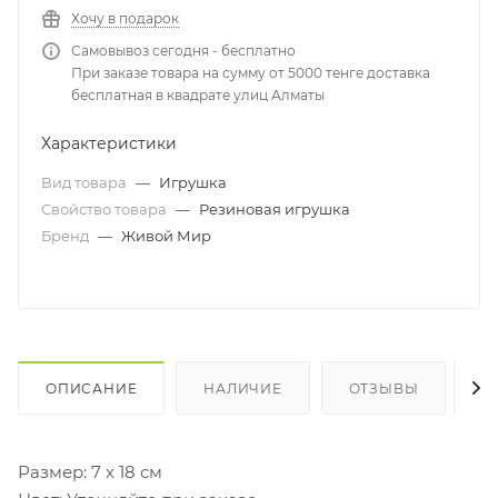
Хочу в подарок
Самовывоз сегодня - бесплатно
При заказе товара на сумму от 5000 тенге доставка
бесплатная в квадрате улиц Алматы
Характеристики
Вид товара
—
Игрушка
Свойство товара
—
Резиновая игрушка
Бренд
—
Живой Мир
ОПИСАНИЕ
НАЛИЧИЕ
ОТЗЫВЫ
К
Размер: 7 x 18 см