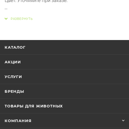
Цвет: Уточняйте при заказе.
- Прочная резина, устойчивая к укусам
- Эти жевательные игрушки для собак
рекомендуются ветврачами как обязательный
атрибут.
- Высококачественная игрушка-гантель из
КАТАЛОГ
натурального каучука.
- Забавная игрушка может наполняться закуской
АКЦИИ
внутри.
- Если у вашего питомца будет такая игрушка для
УСЛУГИ
собак, он не станет грызть мебель или обувь.
БРЕНДЫ
ТОВАРЫ ДЛЯ ЖИВОТНЫХ
КОМПАНИЯ