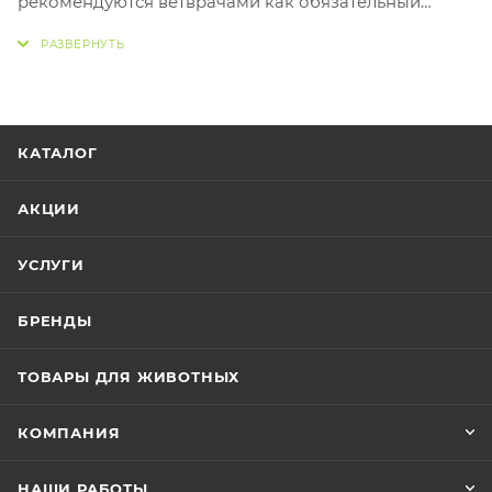
рекомендуются ветврачами как обязательный
атрибут.
- Мяч-регби отлично подходит для ежедневных
развлечений.
- Она используется не только как игровой аксессуар,
но и как развивающее средство, что очень полезно
КАТАЛОГ
для здоровья животного.
- В промежуточные щели можно набивать корм/
АКЦИИ
лакомство, что награждает собаку за игру и
вызывает интерес к игрушке.
УСЛУГИ
- Если у вашего питомца будет такая игрушка для
собак, он не станет грызть мебель или обувь.
БРЕНДЫ
ТОВАРЫ ДЛЯ ЖИВОТНЫХ
КОМПАНИЯ
НАШИ РАБОТЫ