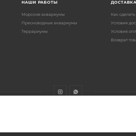
НАШИ РАБОТЫ
ДОСТАВКА
Морские аквариумы
Как сделать
Пресноводные аквариумы
Условия дос
Террариумы
Условия оп
Возврат тов
животных с доставкой товаров по Алматы и Казахстану