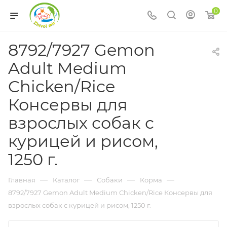
0
8792/7927 Gemon
Adult Medium
Chicken/Rice
Консервы для
взрослых собак с
курицей и рисом,
1250 г.
—
—
—
—
Главная
Каталог
Собаки
Корма
8792/7927 Gemon Adult Medium Chicken/Rice Консервы для
взрослых собак с курицей и рисом, 1250 г.